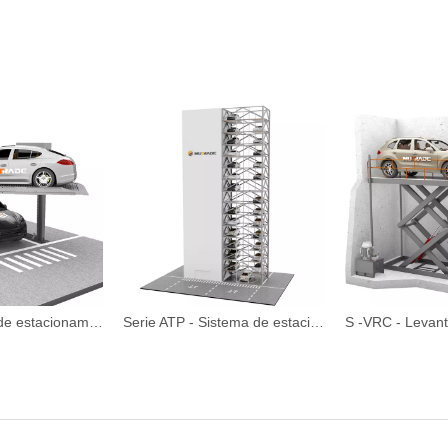
SAP - Levante de estacionamiento inteligente sin evitación de un solo poste inteligente
Serie ATP - Sistema de estacionamiento de torre automatizado de MAX 35 Pisos