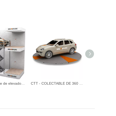
S -VRC - Levante de elevador de garaje tipo tijera personalizable
CTT - COLECTABLE DE 360 grados giratorios giratorios