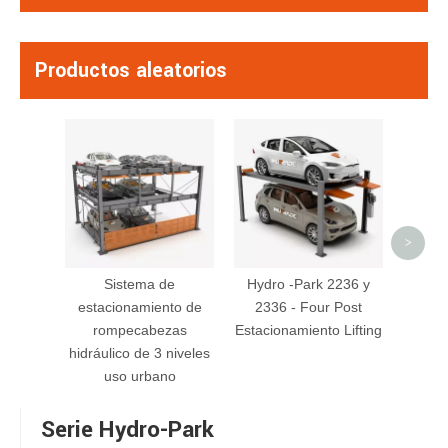
Productos aleatorios
Hyd
Apila
esta
>
Sistema de
Hydro -Park 2236 y
estacionamiento de
2336 - Four Post
rompecabezas
Estacionamiento Lifting
hidráulico de 3 niveles
uso urbano
Serie Hydro-Park