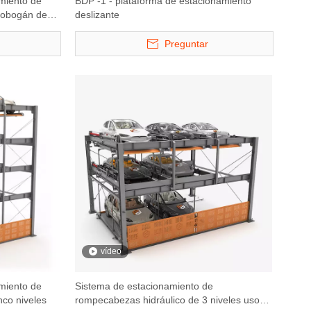
miento de
BDP -1 - plataforma de estacionamiento
tobogán de
deslizante
Preguntar
vídeo
miento de
Sistema de estacionamiento de
nco niveles
rompecabezas hidráulico de 3 niveles uso
onamiento de
Serie ATP - Sistema de
2500 kg compact