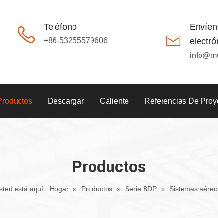
Teléfono
Envíen
+86-53255579606
electró
info@m
Productos
Descargar
Caliente
Referencias De Proy
Productos
sted está aquí:
Hogar
»
Productos
»
Serie BDP
»
Sistemas aéreo