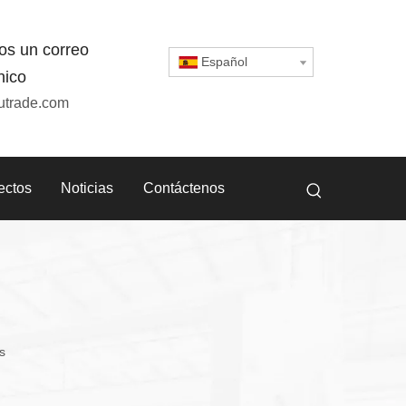
os un correo
Español
nico
utrade.com
ectos
Noticias
Contáctenos
s