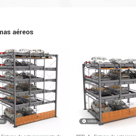
mas aéreos
eo
vídeo