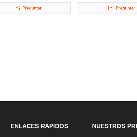
estacionamiento de
rompecabezas hid
Preguntar
Preguntar
rompecabezas de elevación y
niveles uso 
tobogán de cuatro niveles
ENLACES RÁPIDOS
NUESTROS PR