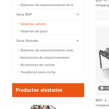
BDP -6 -
Sistemas de estacionamiento en boxes
rompecab
Serie BDP
Sistemas aéreos
Sistemas de pozo
Serie Mutrade
Sistemas de estacionamiento automatizados
Ascensores de estacionamiento
Ascensores de coches
Tocadiscos para coche
víd
Productos aleatorios
BDP -2 -
rompecab
BDP-5