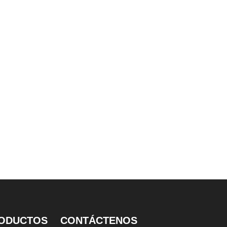
ento de
subterráneo mecánico vertical
mecánico vertical
idráulico
ODUCTOS
CONTÁCTENOS