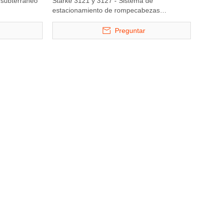
 subterráneo
Starke 3121 y 3127 - Sistema de
estacionamiento de rompecabezas
hidráulico de pozos ancho
Preguntar
stema de
Elevador de estacionamiento
Elevador de est