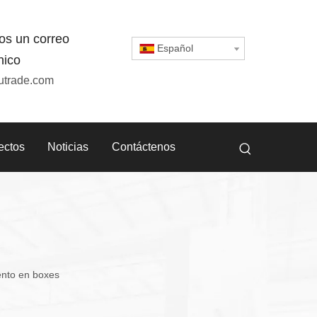
os un correo
Español
nico
utrade.com
ectos
Noticias
Contáctenos
ento en boxes