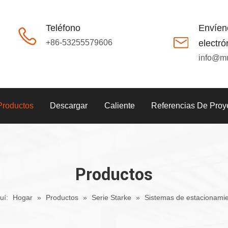
Teléfono
Envíen
+86-53255579606
electró
info@m
Productos
Descargar
Caliente
Referencias De Proy
Productos
uí:
Hogar
»
Productos
»
Serie Starke
»
Sistemas de estacionami