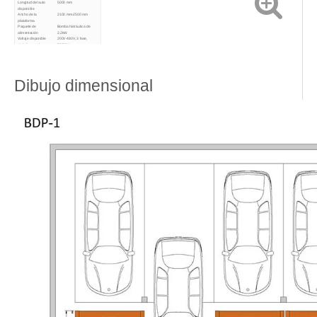
Longitud del auto
5000 mm
disponible
Ancho de la
2100 mm-2500 mm
plataforma
Paquete de
Bomba hidráulica de
alimentación
2.2kW
Voltaje disponible
200V-480V, 3 fase,
de la fuente de
50/60Hz
alimentación
Modo de operación
Código e tarjeta de
identificación
Voltaje de operación
24 V
Refinamiento
Revestimiento de polvo
Dibujo dimensional