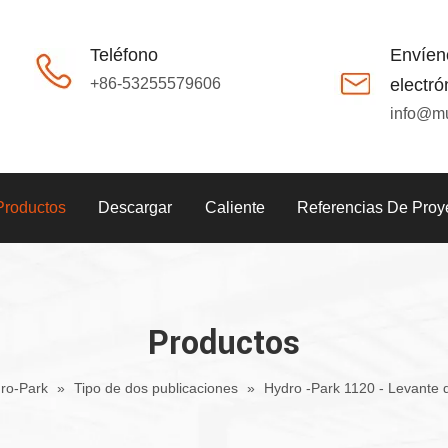
Teléfono
Envíen
+86-53255579606
electró
info@m
Productos
Descargar
Caliente
Referencias De Proy
Productos
dro-Park
»
Tipo de dos publicaciones
»
Hydro -Park 1120 - Levante 