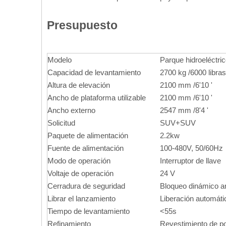
Presupuesto
Modelo
Parque hidroeléctri
Capacidad de levantamiento
2700 kg /6000 libras
Altura de elevación
2100 mm /6'10 '
Ancho de plataforma utilizable
2100 mm /6'10 '
Ancho externo
2547 mm /8'4 '
Solicitud
SUV+SUV
Paquete de alimentación
2.2kw
Fuente de alimentación
100-480V, 50/60Hz
Modo de operación
Interruptor de llave
Voltaje de operación
24 V
Cerradura de seguridad
Bloqueo dinámico a
Librar el lanzamiento
Liberación automátic
Tiempo de levantamiento
<55s
Refinamiento
Revestimiento de p