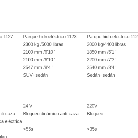
co 1127
Parque hidroeléctrico 1123
Parque hidroeléctrico 11
2300 kg /5000 libras
2000 kg/4400 libras
2100 mm /6'10 '
1850 mm /6'1 '
2100 mm /6'10 '
2200 mm /7'3 '
2547 mm /8'4 '
2540 mm /8'4 '
SUV+sedán
Sedán+sedán
24 V
220V
nti-caza
Bloqueo dinámico anti-caza
Bloqueo
a eléctrica
<55s
<35s
olvo