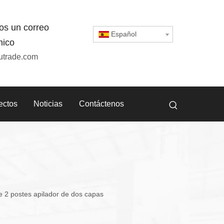
os un correo
Español
nico
utrade.com
ectos
Noticias
Contáctenos
e 2 postes apilador de dos capas