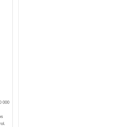
0 000
os
ol.