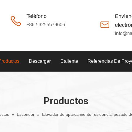
Teléfono
Envíen
+86-53255579606
electró
info@m
Productos
Descargar
Caliente
Referencias De Proy
Productos
uctos
»
Esconder
»
Elevador de aparcamiento residencial pesado d