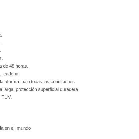
era
n.
as
os.
na de 48 horas.
ana. cadena
 plataforma bajo todas las condiciones
a larga protección superficial duradera
r TUV.
izada en el mundo