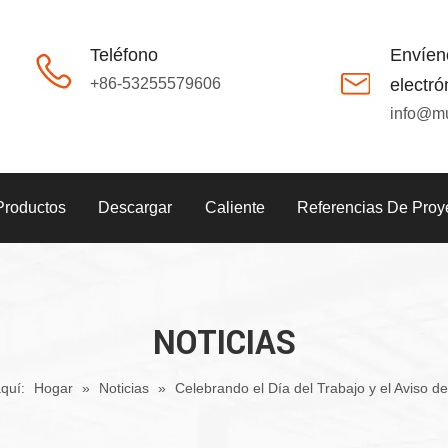
Teléfono
Envíen
+86-53255579606
electró
info@m
Productos
Descargar
Caliente
Referencias De Proy
NOTICIAS
quí:
Hogar
»
Noticias
»
Celebrando el Día del Trabajo y el Aviso d