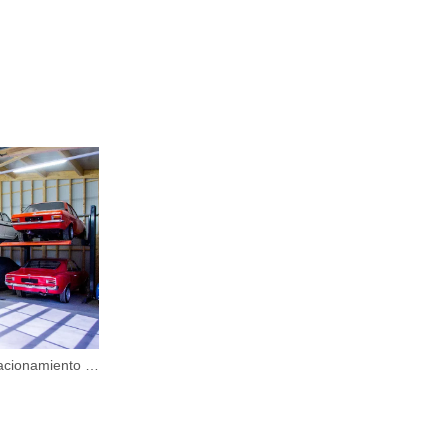
Elevador de estacionamiento subterráneo hidráulico vertical