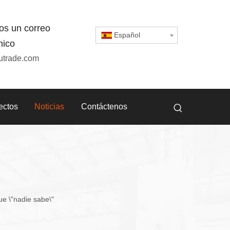
os un correo
Español
nico
utrade.com
ectos
Noticias
Contáctenos
e \"nadie sabe\"