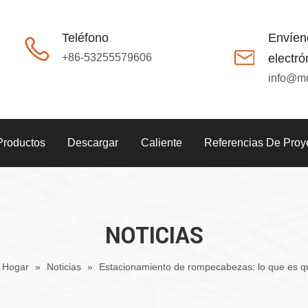
Teléfono
Envíen
+86-53255579606
electró
info@m
Productos
Descargar
Caliente
Referencias De Proy
NOTICIAS
Hogar
»
Noticias
»
Estacionamiento de rompecabezas: lo que es qu