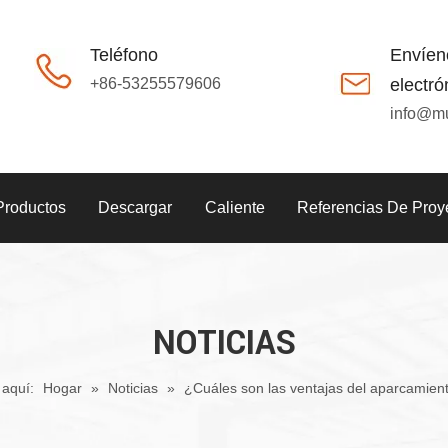
Teléfono
Envíen
+86-53255579606
electró
info@m
Productos
Descargar
Caliente
Referencias De Proy
NOTICIAS
 aquí:
Hogar
»
Noticias
»
¿Cuáles son las ventajas del aparcamient