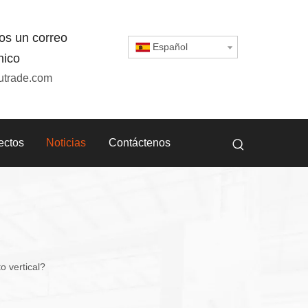
os un correo
Español
nico
utrade.com
ectos
Noticias
Contáctenos
o vertical?