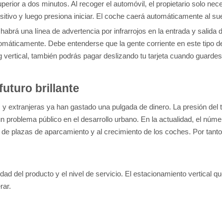
erior a dos minutos. Al recoger el automóvil, el propietario solo neces
ositivo y luego presiona iniciar. El coche caerá automáticamente al sue
abrá una línea de advertencia por infrarrojos en la entrada y salida 
utomáticamente. Debe entenderse que la gente corriente en este tipo d
ng vertical, también podrás pagar deslizando tu tarjeta cuando guardes
futuro brillante
s y extranjeras ya han gastado una pulgada de dinero. La presión de
 un problema público en el desarrollo urbano. En la actualidad, el nú
a de plazas de aparcamiento y al crecimiento de los coches. Por tanto
ad del producto y el nivel de servicio. El estacionamiento vertical q
rar.