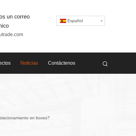
os un correo
Español
nico
utrade.com
ectos
Noticias
Contáctenos
 estacionamiento en boxes?