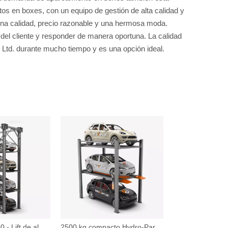
os en boxes, con un equipo de gestión de alta calidad y
ena calidad, precio razonable y una hermosa moda.
l cliente y responder de manera oportuna. La calidad
, Ltd. durante mucho tiempo y es una opción ideal.
Hydro -Park 3230 - Lift de almacenamiento de automóviles de cuatro niveles
2500 kg compacto Hydro-Park 2525 Triple Stacker Car Estacionamiento