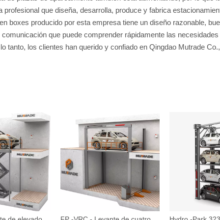
rofesional que diseña, desarrolla, produce y fabrica estacionamient
 en boxes producido por esta empresa tiene un diseño razonable, bu
 comunicación que puede comprender rápidamente las necesidades de
 lo tanto, los clientes han querido y confiado en Qingdao Mutrade Co.
S -VRC - Levante de elevador de garaje tipo tijera personalizable
FP -VRC - Levante de cuatro postales personalizable con conducción hidráulica