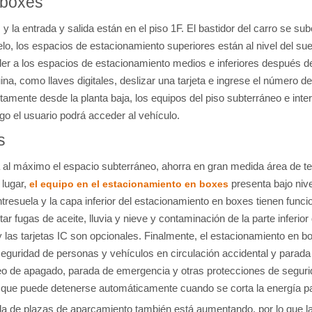
 boxes
 y la entrada y salida están en el piso 1F. El bastidor del carro se su
lo, los espacios de estacionamiento superiores están al nivel del s
r a los espacios de estacionamiento medios e inferiores después de 
na, como llaves digitales, deslizar una tarjeta e ingrese el número 
tamente desde la planta baja, los equipos del piso subterráneo e int
ego el usuario podrá acceder al vehículo.
s
 al máximo el espacio subterráneo, ahorra en gran medida área de te
 lugar,
presenta bajo nive
el equipo en el estacionamiento en boxes
esuela y la capa inferior del estacionamiento en boxes tienen funcion
r fugas de aceite, lluvia y nieve y contaminación de la parte inferi
 y las tarjetas IC son opcionales. Finalmente, el estacionamiento en 
eguridad de personas y vehículos en circulación accidental y parada 
eo de apagado, parada de emergencia y otras protecciones de segurida
 que puede detenerse automáticamente cuando se corta la energía par
da de plazas de aparcamiento también está aumentando, por lo que 