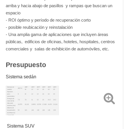
arriba y hacia abajo de pasillos y rampas que buscan un
espacio
- ROI óptimo y período de recuperación corto
- posible reubicación y reinstalación
- Una amplia gama de aplicaciones que incluyen áreas
públicas, edificios de oficinas, hoteles, hospitales, centros
comerciales y salas de exhibición de automóviles, etc.
Presupuesto
Sistema sedán
Número de
ARP-
ARP-
ARP-
ARP-
ARP-
ARP-
ARP-8
modelo
10
12
14
16
18
20
Espacios
para
8
10
12
14
16
18
20
automóviles
Energía del
7.5
7.5
11
15
15
24.2
24.2
motor (KW)
Altura del
10,275
12,115
13,955
15,795
17,635
19,471
21,311
sistema (mm)
Máximo de
recuperación
92
115
126
130
148
135
150
(s) tiempo (s)
Capacidad
2000 kg
nominal (kg)
Tamaño del
Solo sedanes; L*w*h = 5300*2100*1600
coche (mm)
Área de
Sistema SUV
cobertura
W*d = 5,200*6,550
(MM)