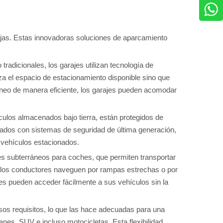
as. Estas innovadoras soluciones de aparcamiento
radicionales, los garajes utilizan tecnología de
za el espacio de estacionamiento disponible sino que
rráneo de manera eficiente, los garajes pueden acomodar
ulos almacenados bajo tierra, están protegidos de
pados con sistemas de seguridad de última generación,
 vehículos estacionados.
es subterráneos para coches, que permiten transportar
ue los conductores naveguen por rampas estrechas o por
res pueden acceder fácilmente a sus vehículos sin la
rsos requisitos, lo que las hace adecuadas para una
nes, SUV e incluso motocicletas. Esta flexibilidad