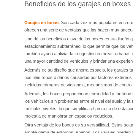
Beneficios de los garajes en boxe
Son cada vez más populares en zona
Garajes en boxes
ofrecen una serie de ventajas que las hacen muy adecu
Uno de los beneficios clave de los boxes es su diseño qu
estacionamiento subterráneo, lo que permite que los veh
también ayuda a aliviar la congestión en áreas urbanas 
una mayor cantidad de vehículos y brindar una experie
Además de su diseño que ahorra espacio, los garajes ta
posibles robos o daños causados ​​por factores extern
incluidas cámaras de vigilancia, mecanismos de control
Además, los boxes proporcionan comodidad y facilidad 
los vehículos sin problemas entre el nivel del suelo y 
múltiples niveles, lo que simplifica el proceso de esta
molestia de maniobrar en espacios reducidos.
Otra ventaja de los boxes es su versatilidad. Estas sol
amplia gama de entornos urbanos. Los garajes pueden di