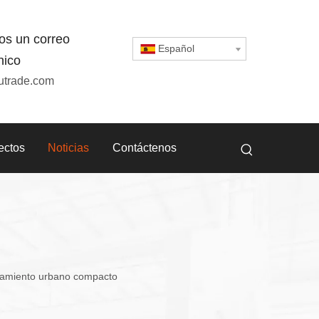
os un correo
Español
nico
utrade.com
ectos
Noticias
Contáctenos
onamiento urbano compacto