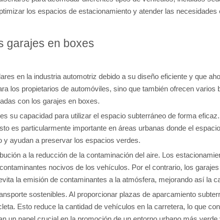
optimizar los espacios de estacionamiento y atender las necesidades
s garajes en boxes
res en la industria automotriz debido a su diseño eficiente y que a
ra los propietarios de automóviles, sino que también ofrecen varios 
adas con los garajes en boxes.
es su capacidad para utilizar el espacio subterráneo de forma eficaz. 
 Esto es particularmente importante en áreas urbanas donde el espacio
o y ayudan a preservar los espacios verdes.
bución a la reducción de la contaminación del aire. Los estacionamien
de contaminantes nocivos de los vehículos. Por el contrario, los garaj
 evita la emisión de contaminantes a la atmósfera, mejorando así la ca
sporte sostenibles. Al proporcionar plazas de aparcamiento subterrán
cleta. Esto reduce la cantidad de vehículos en la carretera, lo que 
n un papel crucial en la promoción de un entorno urbano más verde 