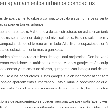
s en aparcamientos urbanos compactos
s de aparcamiento urbano compacto debido a sus numerosas ventaj
adas para entornos urbanos.
e ahorra espacio. A diferencia de las estructuras de estacionamiento t
ículos se almacenen debajo del nivel del suelo. Esto no sólo maximi
compactas donde el terreno es limitado. Al utilizar el espacio subte
ncia de estacionamiento más organizada.
mbién ofrecen características de seguridad mejoradas. Con los vehíc
os como condiciones climáticas extremas. Muchos garajes están equi
 de acceso y sistemas de alarma, que garantizan la seguridad de los
de uso a los conductores. Estos garajes suelen incorporar ascensor
la zona de aparcamiento subterráneo. Esto elimina la necesidad de q
cionamiento. Con el uso de ascensores de aparcamiento, los conducto
uciones de aparcamiento se pueden personalizar para satisfacer dive
señarse para acomodar diferentes tipos de vehículos, incluidos seda