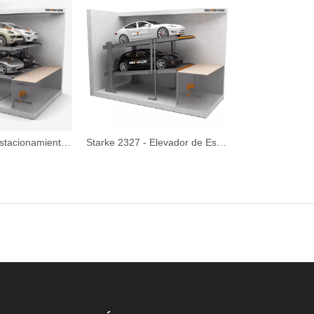
Starke 2227 - estacionamiento subterráneo de doble ancho de ancho
Starke 2327 - Elevador de Estacionamiento de Foso Inclinado