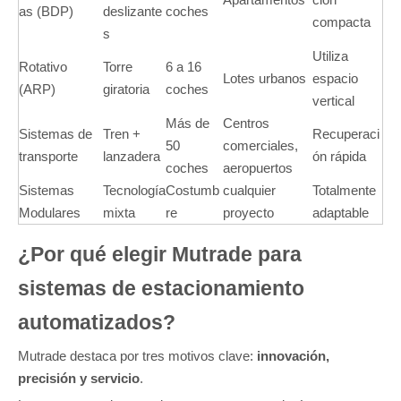
as (BDP)
deslizante
coches
compacta
s
Utiliza
Rotativo
Torre
6 a 16
Lotes urbanos
espacio
(ARP)
giratoria
coches
vertical
Más de
Centros
Sistemas de
Tren +
Recuperaci
50
comerciales,
transporte
lanzadera
ón rápida
coches
aeropuertos
Sistemas
Tecnología
Costumb
cualquier
Totalmente
Modulares
mixta
re
proyecto
adaptable
¿Por qué elegir Mutrade para
sistemas de estacionamiento
automatizados?
Mutrade destaca por tres motivos clave:
innovación,
precisión y servicio
.