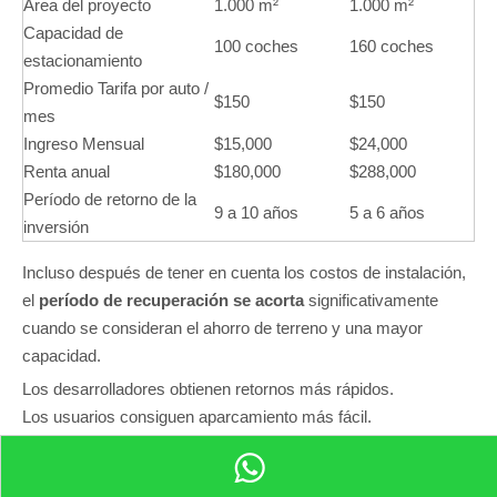
Área del proyecto
1.000 m²
1.000 m²
Capacidad de
100 coches
160 coches
estacionamiento
Promedio Tarifa por auto /
$150
$150
mes
Ingreso Mensual
$15,000
$24,000
Renta anual
$180,000
$288,000
Período de retorno de la
9 a 10 años
5 a 6 años
inversión
Incluso después de tener en cuenta los costos de instalación,
el
período de recuperación se acorta
significativamente
cuando se consideran el ahorro de terreno y una mayor
capacidad.
Los desarrolladores obtienen retornos más rápidos.
Los usuarios consiguen aparcamiento más fácil.
Las ciudades obtienen estructuras más inteligentes y limpias
que duran décadas.