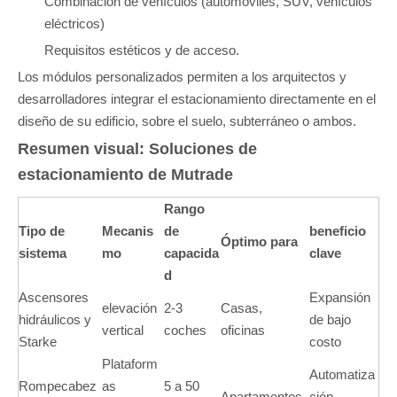
Combinación de vehículos (automóviles, SUV, vehículos
eléctricos)
Requisitos estéticos y de acceso.
Los módulos personalizados permiten a los arquitectos y
desarrolladores integrar el estacionamiento directamente en el
diseño de su edificio, sobre el suelo, subterráneo o ambos.
Resumen visual: Soluciones de
estacionamiento de Mutrade
Rango
Tipo de
Mecanis
de
beneficio
Óptimo para
sistema
mo
capacida
clave
d
Ascensores
Expansión
elevación
2-3
Casas,
hidráulicos y
de bajo
vertical
coches
oficinas
Starke
costo
Plataform
Automatiza
Rompecabez
as
5 a 50
Apartamentos
ción