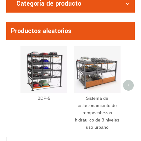
Categoría de producto
Productos aleatorios
Serie 
esta
torre 
M
>
BDP-5
Sistema de
estacionamiento de
rompecabezas
hidráulico de 3 niveles
uso urbano