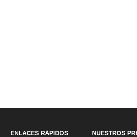
deslizante
de garaje tipo tijera
de estacionam
personalizable
rompecabezas hi
pozos an
ENLACES RÁPIDOS
NUESTROS PR