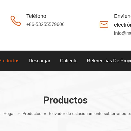
Teléfono
Envíen
+86-53255579606
electró
info@m
Productos
Descargar
Caliente
Referencias De Proy
Productos
:
Hogar
»
Productos
»
Elevador de estacionamiento subterráneo p