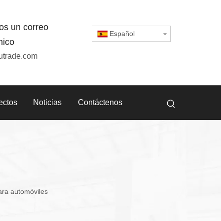
os un correo
Español
nico
utrade.com
ectos
Noticias
Contáctenos
ara automóviles