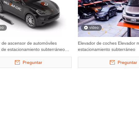
eo
vídeo
 de ascensor de automóviles
Elevador de coches Elevador 
 de estacionamiento subterráneo
estacionamiento subterráneo
izado
Preguntar
Preguntar
forma de
S -VRC - Levante de elevador
Starke 3121 y 31