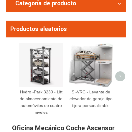
Categoría de producto
Productos aleatorios
Stark
Deci
esta
est
>
Hydro -Park 3230 - Lift
S -VRC - Levante de
de almacenamiento de
elevador de garaje tipo
automóviles de cuatro
tijera personalizable
niveles
Oficina Mecánico Coche Ascensor