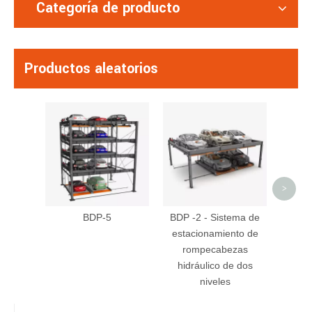
Categoría de producto
Productos aleatorios
CTT 
DE
girat
>
BDP-5
BDP -2 - Sistema de
estacionamiento de
rompecabezas
hidráulico de dos
niveles