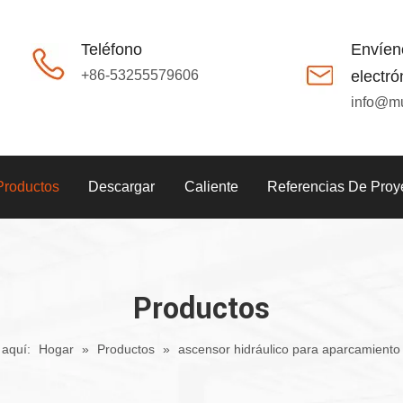
Teléfono
Envíen
+86-53255579606
electró
info@m
Productos
Descargar
Caliente
Referencias De Proy
Productos
 aquí:
Hogar
»
Productos
»
ascensor hidráulico para aparcamiento