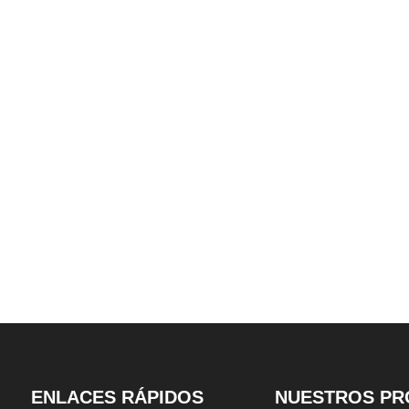
áulico de 3
almacenamiento de automóviles
de garaje tip
urbano
de cuatro niveles
personaliz
ENLACES RÁPIDOS
NUESTROS PR