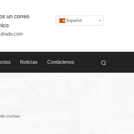
os un correo
Español
nico
utrade.com
ectos
Noticias
Contáctenos
 de coches