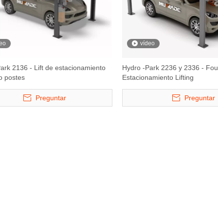
eo
vídeo
ark 2136 - Lift de estacionamiento
Hydro -Park 2236 y 2336 - Fou
o postes
Estacionamiento Lifting
Preguntar
Preguntar
onamiento de
Hydro -Park 3230 - Lift de
S -VRC - Levante