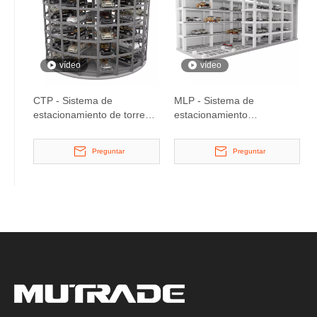
vídeo
vídeo
CTP - Sistema de
MLP - Sistema de
estacionamiento de torre
estacionamiento
circular automatizado
automatizado de
estacionamiento de
Preguntar
Preguntar
espacio de ahorro de
espacio de móvil de avión
mecánico