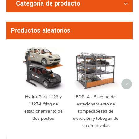
Categoría de producto
Productos aleatorios
BDP -
esta
ro
hid
>
Hydro-Park 1123 y
BDP -4 - Sistema de
1127-Lifting de
estacionamiento de
estacionamiento de
rompecabezas de
dos postes
elevación y tobogán de
cuatro niveles