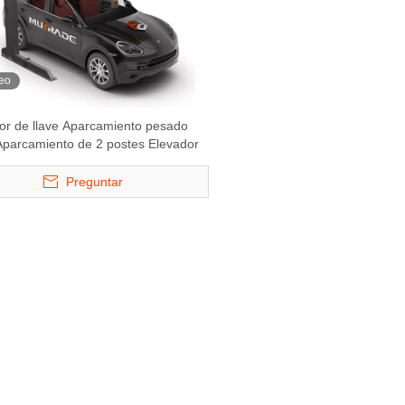
eo
tor de llave Aparcamiento pesado
 Aparcamiento de 2 postes Elevador
Preguntar
stema de
Hydro -Park 3230 - Lift de
Hydro-Park 3130-