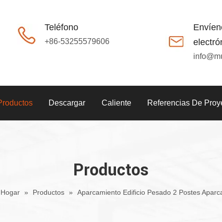
Teléfono
Envíen
+86-53255579606
electró
info@m
Productos
Descargar
Caliente
Referencias De Proy
Productos
Hogar
»
Productos
»
Aparcamiento Edificio Pesado 2 Postes Aparc