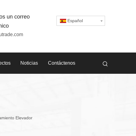
os un correo
Español
nico
utrade.com
ectos
Noticias
Contáctenos
amiento Elevador