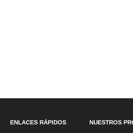
 de torre
almacenamiento de automóviles
autos de estacio
AX 35 Pisos
de cuatro niveles
nivel tri
ENLACES RÁPIDOS
NUESTROS PR