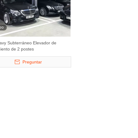
eo
avy Subterráneo Elevador de
ento de 2 postes
Preguntar
stema de
S -VRC - Levante de elevador
Starke 1121 y 112