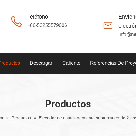
Teléfono
Envíen
+86-53255579606
electró
info@m
Productos
Descargar
Caliente
Referencias De Proy
Productos
ar
»
Productos
»
Elevador de estacionamiento subterráneo de 2 po