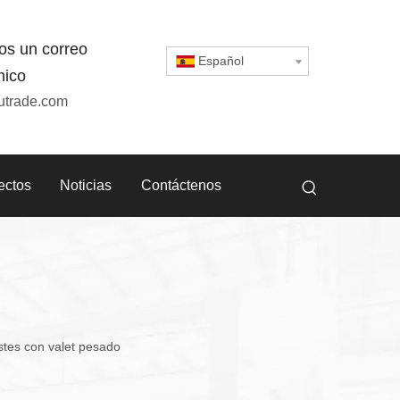
os un correo
Español
nico
utrade.com
ectos
Noticias
Contáctenos
stes con valet pesado