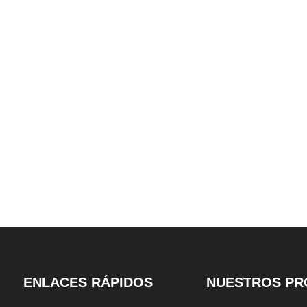
 de torre
de garaje tipo tijera
ancha dos po
AX 35 Pisos
personalizable
estacionami
estacionam
ENLACES RÁPIDOS
NUESTROS PR