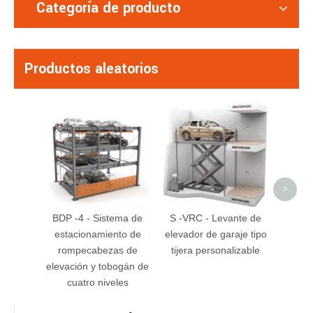
Categoría de producto
Productos aleatorios
PFPP
esta
boxe
cu
>
BDP -4 - Sistema de
S -VRC - Levante de
estacionamiento de
elevador de garaje tipo
rompecabezas de
tijera personalizable
elevación y tobogán de
cuatro niveles