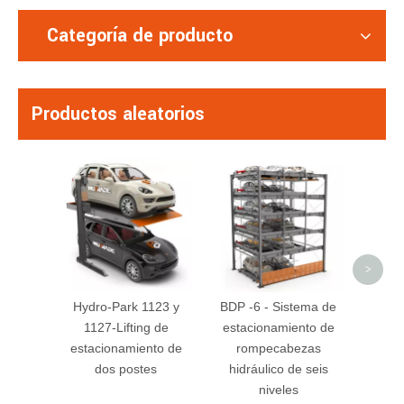
Categoría de producto
Productos aleatorios
Stark
Deci
esta
est
>
Hydro-Park 1123 y
BDP -6 - Sistema de
1127-Lifting de
estacionamiento de
estacionamiento de
rompecabezas
dos postes
hidráulico de seis
niveles