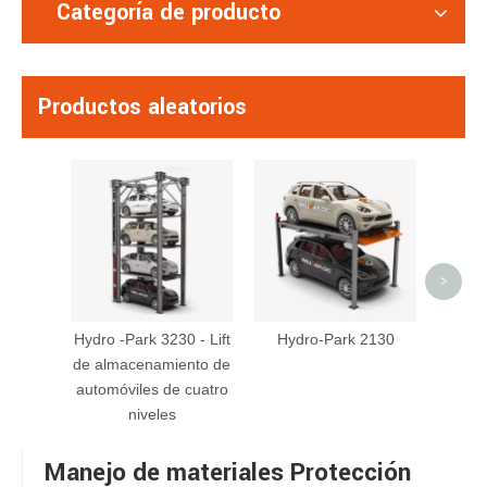
Categoría de producto
Productos aleatorios
S -VR
elevad
tijer
>
Hydro -Park 3230 - Lift
Hydro-Park 2130
de almacenamiento de
automóviles de cuatro
niveles
Manejo de materiales Protección