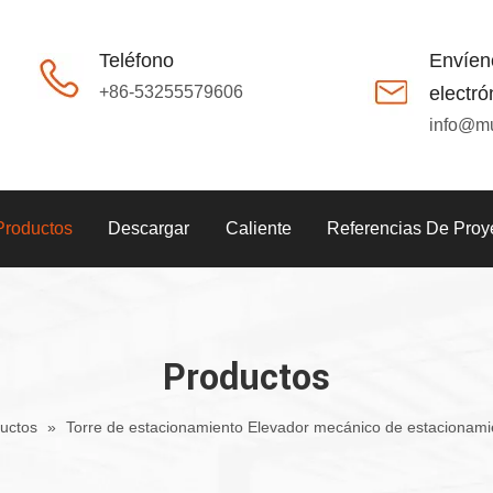
Teléfono
Envíen
+86-53255579606
electró
info@m
Productos
Descargar
Caliente
Referencias De Proy
Productos
uctos
»
Torre de estacionamiento Elevador mecánico de estacionami