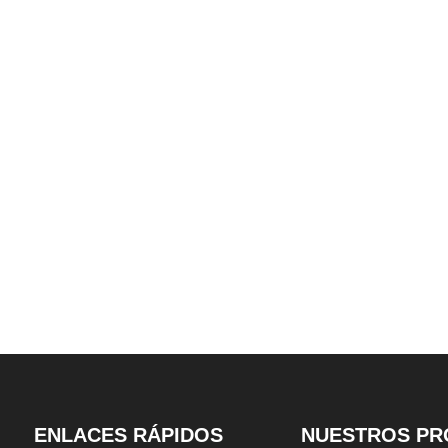
nto de
estacionamiento de torre
autos de estacio
ulico de dos
automatizado de MAX 35 Pisos
nivel tri
ENLACES RÁPIDOS
NUESTROS PR