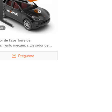
eo
or de llave Torre de
namiento mecánica Elevador de
amiento de 2 postes
Preguntar
ema de
Serie ATP - Sistema de
Hydro-Park 3130-